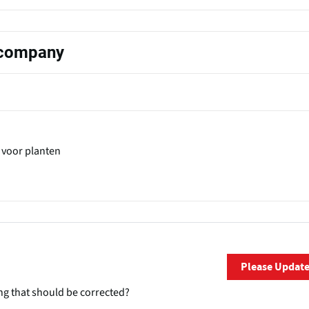
s company
 voor planten
Please Updat
ng that should be corrected?