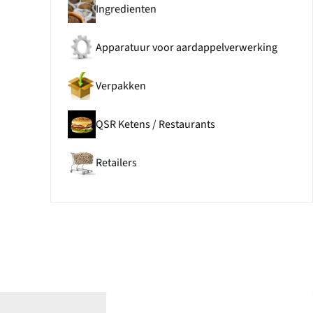
Ingredienten
Apparatuur voor aardappelverwerking
Verpakken
QSR Ketens / Restaurants
Retailers