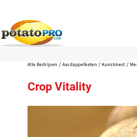
Overslaan
en
Alle Bedrijven
Aardappelketen
Kunstmest
Mes
naar
de
inhoud
Crop Vitality
gaan