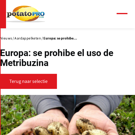
Overslaan
en
naar
Menu
de
inhoud
gaan
Nieuws
Aardappelketen
Europa: se prohibe...
Europa: se prohibe el uso de
Metribuzina
Terug naar selectie