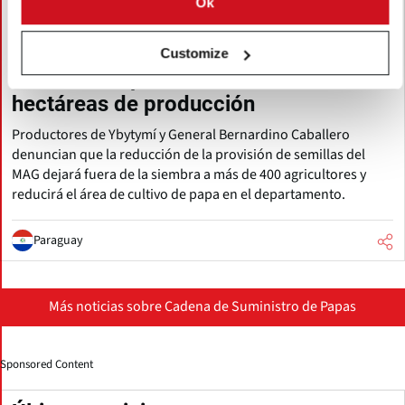
Ok
augustus 04, 2026
Paraguay: desabastecimiento de
Customize
semilla compromete más de 200
hectáreas de producción
Productores de Ybytymí y General Bernardino Caballero
denuncian que la reducción de la provisión de semillas del
MAG dejará fuera de la siembra a más de 400 agricultores y
reducirá el área de cultivo de papa en el departamento.
Paraguay
Más noticias sobre Cadena de Suministro de Papas
Sponsored Content