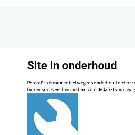
PotatoPro
Overslaan
en
Site in onderhoud
naar
de
inhoud
PotatoPro is momenteel wegens onderhoud niet besch
gaan
binnenkort weer beschikbaar zijn. Bedankt voor uw 