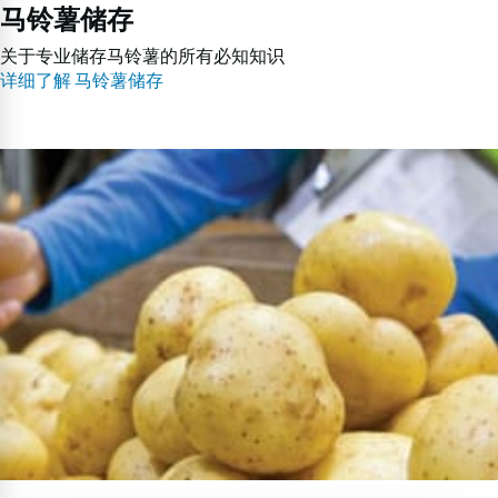
马铃薯储存
关于专业储存马铃薯的所有必知知识
详细了解 马铃薯储存
马
铃
薯
零
售