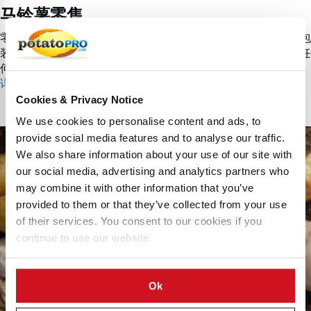
马铃薯零售
零售业中马铃薯都是如何呈现给消费者的？马铃薯品种繁多，包
装的大小也透露其用途和推广信息。我们会突出强调这方面的任
何新动向！
详细了解 马铃薯零售
Cookies & Privacy Notice
We use cookies to personalise content and ads, to
在
provide social media features and to analyse our traffic.
家
We also share information about your use of our site with
烹
our social media, advertising and analytics partners who
饪
may combine it with other information that you’ve
马
provided to them or that they’ve collected from your use
铃
of their services. You consent to our cookies if you
薯
continue to use our website.
Ok