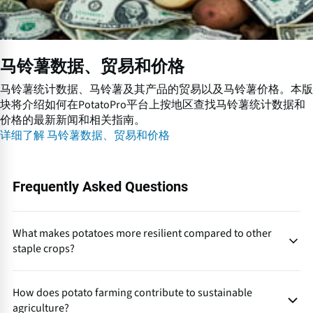
马铃薯数据、贸易和价格
马铃薯统计数据、马铃薯及其产品的贸易以及马铃薯价格。本版
块将介绍如何在PotatoPro平台上按地区查找马铃薯统计数据和
价格的最新新闻和相关指南。
详细了解 马铃薯数据、贸易和价格
Frequently Asked Questions
What makes potatoes more resilient compared to other
staple crops?
Potatoes thrive in diverse climates, mature quickly and
How does potato farming contribute to sustainable
produce high yields per hectare, making them a dependable
agriculture?
food source even under changing environmental conditions.