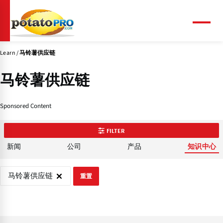
跳
转
到
菜
单
主
要
Learn
马铃薯供应链
内
容
马铃薯供应链
Sponsored Content
FILTER
新闻
公司
产品
知识中心
马铃薯供应链
重置