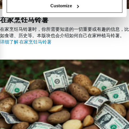
Customize
在家烹饪马铃薯
在家烹饪马铃薯时，你所需要知道的一切重要或有趣的信息，比
如食谱、历史等。本版块也会介绍如何自己在家种植马铃薯。
详细了解 在家烹饪马铃薯
马
铃
薯
数
据
、
贸
易
和
价
格