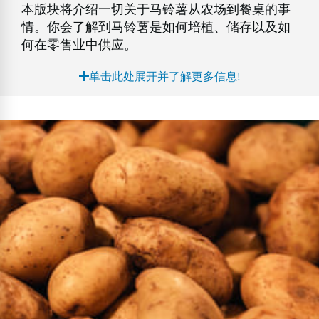
本版块将介绍一切关于马铃薯从农场到餐桌的事
情。你会了解到马铃薯是如何培植、储存以及如
何在零售业中供应。
单击此处展开并了解更多信息!
马
铃
薯