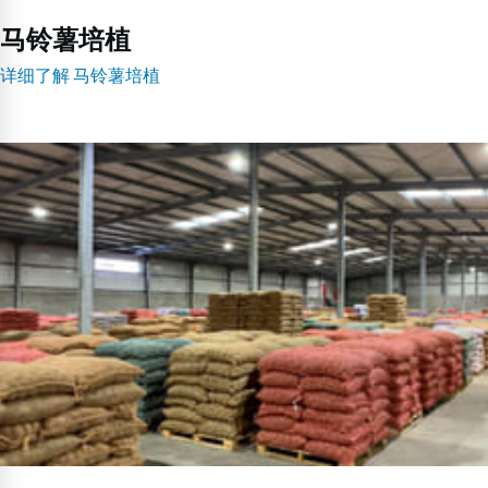
马铃薯培植
详细了解 马铃薯培植
马
铃
薯
储
存