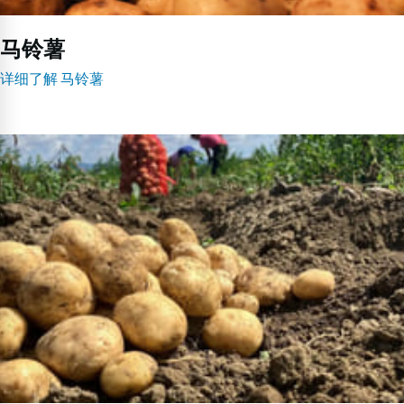
马铃薯
详细了解 马铃薯
马
铃
薯
培
植