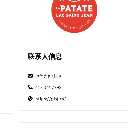
.
联系人信息
info@plsj.ca
418 374 2292
https://plsj.ca/