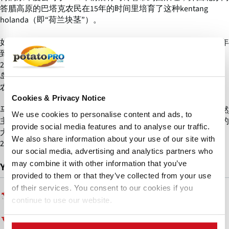
答腊高原的巴塔克农民在15年的时间里培育了这种kentang
holanda（即“荷兰块茎”）。
如今，印度尼西亚是东南亚地区最大的马铃薯生产国。从1960年
到90年代中期，该国马铃薯产量的年增长速度接近9％，而且自
2003年以来，年平均产量超过100万吨。马铃薯的种植遍及所有
岛屿和海拔高度在800至1800米的高原地区，其主要生产者是小
农。
Cookies & Privacy Notice
马铃薯种植者在很大程度上依赖从德国和荷兰进口的种薯。虽然
We use cookies to personalise content and ads, to
主要是苏门答腊北部的一部分马铃薯被用来出口，但该国收获的
provide social media features and to analyse our traffic.
大部分马铃薯是作为新鲜食品供大城市消费的。印度尼西亚在
We also share information about your use of our site with
2006年进口了大约3.2万吨马铃薯，主要用于加工食品。
our social media, advertising and analytics partners who
may combine it with other information that you’ve
You May Also Like:
provided to them or that they’ve collected from your use
of their services. You consent to our cookies if you
Change Region to 世界
continue to use our website.
Change Region to 亚洲