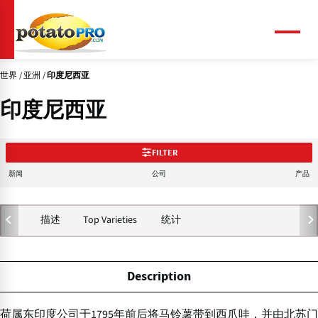
跳
转
到
菜
单
主
要
世界
亚洲
印度尼西亚
内
容
印度尼西亚
FILTER
新闻
公司
产品
描述
Top Varieties
统计
Description
荷属东印度公司于1795年前后将马铃薯带到西爪哇，并由北苏门