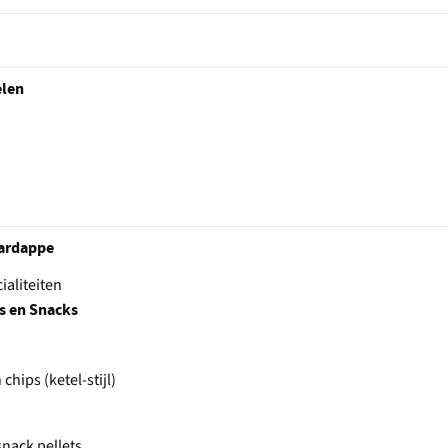
elen
aardappe
ialiteiten
ps en Snacks
chips (ketel-stijl)
snack pellets