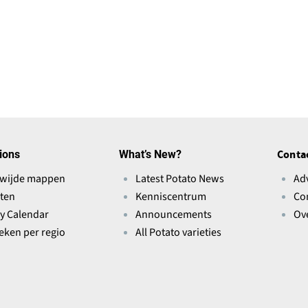
ions
What’s New?
Conta
wijde mappen
Latest Potato News
Ad
ten
Kenniscentrum
Co
ry Calendar
Announcements
Ov
ieken per regio
All Potato varieties