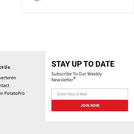
STAY UP TO DATE
ct Us
Subscribe To Our Weekly
verteren
Newsletter
ntact
er PotatoPro