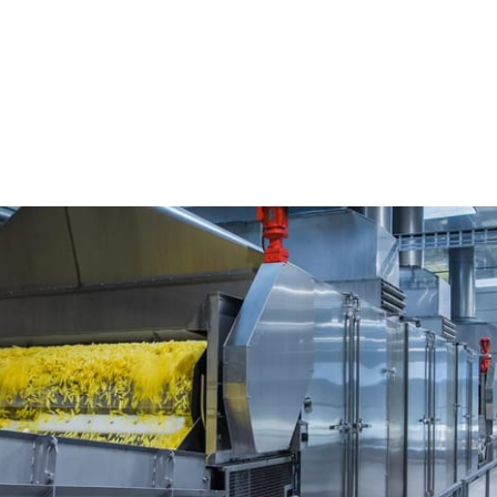
king
Heat and Control...
isbane, Queensland