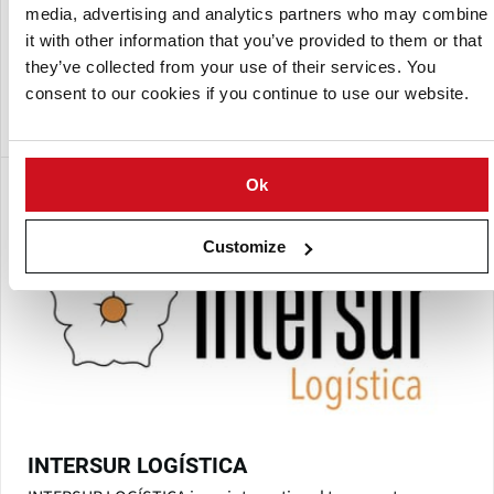
Agromar Hispana S.A.
media, advertising and analytics partners who may combine
it with other information that you’ve provided to them or that
Agromar Hispana S.A., con sede en España en (02006)
they’ve collected from your use of their services. You
Albacete, es la empresa matriz de Agromar France S.A.R.L
con sedes en Francia en (10170) Mesgrigny y (59660)
consent to our cookies if you continue to use our website.
Merville.
Ok
Customize
INTERSUR LOGÍSTICA