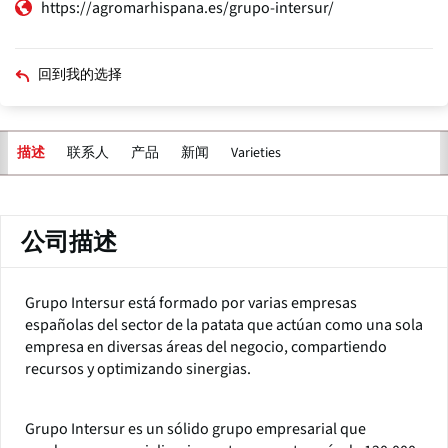
https://agromarhispana.es/grupo-intersur/
回到我的选择
联系人
产品
新闻
Varieties
描述
主
标
签
公司描述
Grupo Intersur está formado por varias empresas
españolas del sector de la patata que actúan como una sola
empresa en diversas áreas del negocio, compartiendo
recursos y optimizando sinergias.
Grupo Intersur es un sólido grupo empresarial que