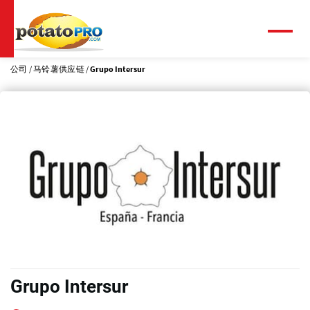
跳
转
到
菜
单
主
要
公司
马铃薯供应链
Grupo Intersur
内
容
Grupo Intersur