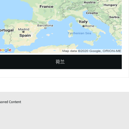
荷兰
sored Content