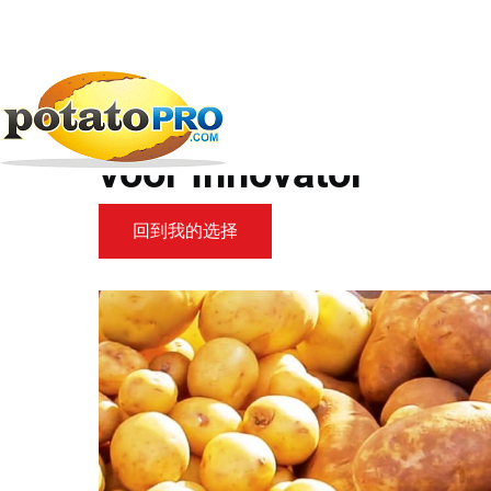
跳
转
到
新闻
马铃薯供应链
Aviko Potato betaalde...
主
要
Aviko Potato betaald
内
容
voor Innovator
回到我的选择