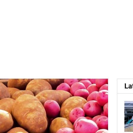
e EUR 102,09 per ton voor
La