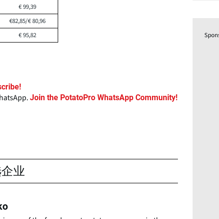
€ 99,39
€82,85/€ 80,96
Spon
€ 95,82
cribe!
WhatsApp.
Join the PotatoPro WhatsApp Community!
选企业
ko