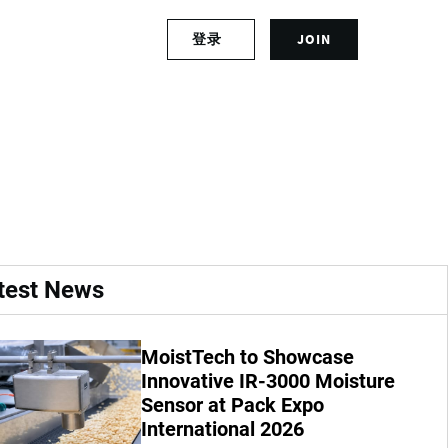
S
登录
JOIN
L
i
o
g
g
n
 Agria, EUR 104,42
i
u
n
p
t
f
o
o
y
r
o
a
u
n
r
a
test News
a
c
c
c
c
o
MoistTech to Showcase
o
u
u
Innovative IR-3000 Moisture
n
n
t
Sensor at Pack Expo
t
International 2026