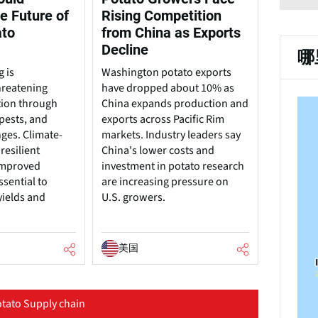
e Future of
Rising Competition
ato
from China as Exports
Decline
哪
 is
Washington potato exports
hreatening
have dropped about 10% as
tion through
China expands production and
pests, and
exports across Pacific Rim
nges. Climate-
markets. Industry leaders say
resilient
China's lower costs and
 improved
investment in potato research
ssential to
are increasing pressure on
yields and
U.S. growers.
美国
tato Supply chain