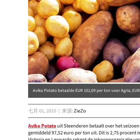
Aviko Potato betaalde EUR 102,09 per ton voor Agria, EUR
七月 01, 2010
来源
ZieZo
uit Steenderen betaalt over het seizoe
Aviko Potato
gemiddeld 97,52 euro per ton uit. Dit is 2,75 procent
Victoria en Leonardo rekent de inkooporganisatie va