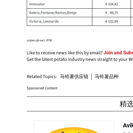
Innovator
€ 104,42
Asterix,Fontane/Ramos,Bintje
€
88,75
Victoria, Leonardo
€ 102,99
prijzen zijn excl. BTW
Like to receive news like this by email?
Join and Subs
Get the latest potato industry news straight to your 
Related Topics:
马铃薯供应链
马铃薯品种
Sponsored Content
精
Avi