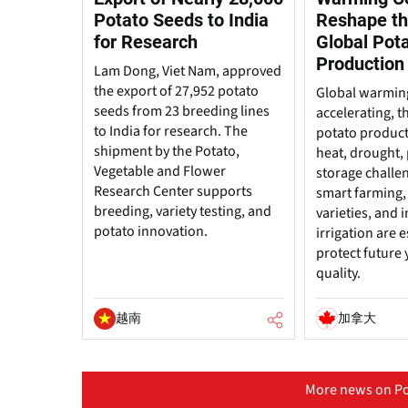
Potato Seeds to India
Reshape th
for Research
Global Pot
Production
Lam Dong, Viet Nam, approved
the export of 27,952 potato
Global warming
seeds from 23 breeding lines
accelerating, t
to India for research. The
potato produc
shipment by the Potato,
heat, drought, 
Vegetable and Flower
storage challe
Research Center supports
smart farming, 
breeding, variety testing, and
varieties, and
potato innovation.
irrigation are e
protect future 
quality.
越南
加拿大
More news on Po