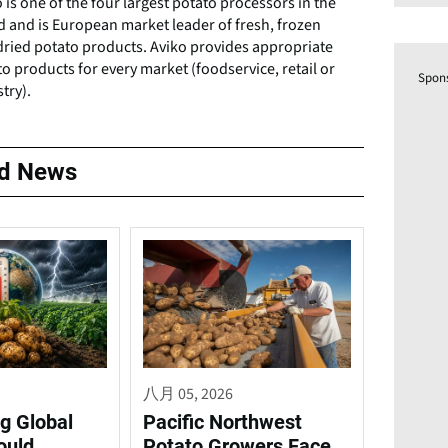
 is one of the four largest potato processors in the
 and is European market leader of fresh, frozen
dried potato products. Aviko provides appropriate
o products for every market (foodservice, retail or
Spon
try).
ed News
八月 05, 2026
g Global
Pacific Northwest
ould
Potato Growers Face