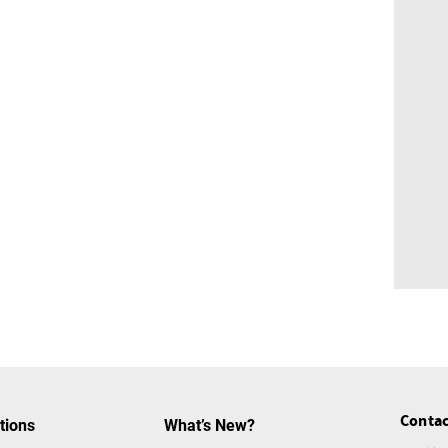
Contac
tions
What’s New?