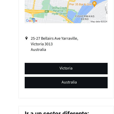
25-27 Bellairs Ave Yarraville,
Victoria
3013
Australia
Victoria
Australia
Ir a un sector diferente: