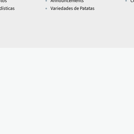
ntos
Announcements
C
dísticas
Variedades de Patatas