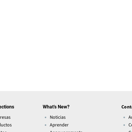
ections
What’s New?
Cont
resas
Noticias
A
ductos
Aprender
C