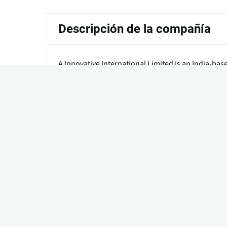
principales
Descripción de la compañía
A Innovative International Limited is an India-
popped chips. Its fully automatic equipment is des
based popped snacks for commercial snack produ
Tipos de productos que ofrec
Equipamiento de Procesamiento
Línea Completa de Procesamiento de la P
Líneas para Chips y Aperitivos