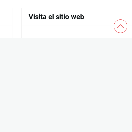
Visita el sitio web
Información de Contacto
ankit@poppingmachine.com