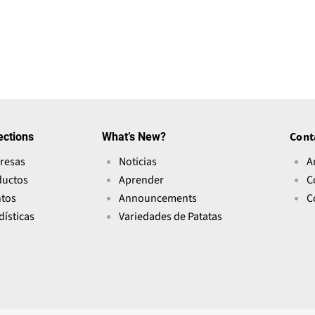
ections
What’s New?
Cont
resas
Noticias
A
ductos
Aprender
C
ntos
Announcements
C
dísticas
Variedades de Patatas