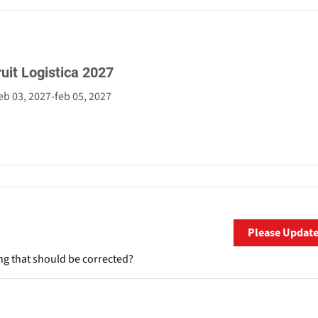
ruit Logistica 2027
eb 03, 2027
-
feb 05, 2027
Please Updat
ng that should be corrected?