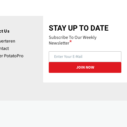
STAY UP TO DATE
ct Us
Subscribe To Our Weekly
verteren
Newsletter
ntact
er PotatoPro