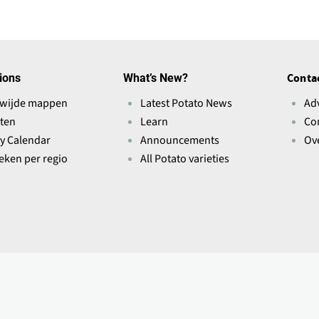
ions
What’s New?
Conta
wijde mappen
Latest Potato News
Ad
ten
Learn
Co
ry Calendar
Announcements
Ov
ieken per regio
All Potato varieties