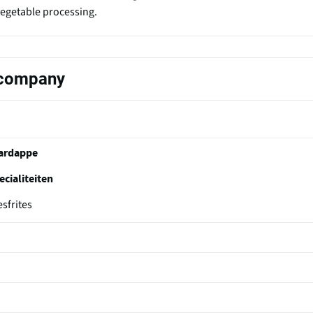
vegetable processing.
s company
aardappe
ecialiteiten
sfrites