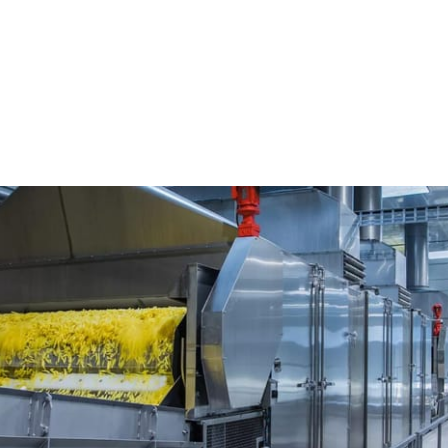
king
Pigo Food Processing...
g Machinery