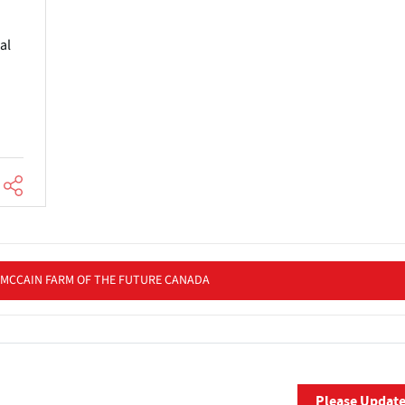
al
 MCCAIN FARM OF THE FUTURE CANADA
Please Updat