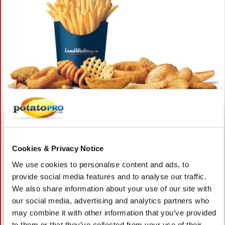
Julio 28, 2026
Lamb Weston registra crecimiento de
ventas en el año fiscal 2026 pese a
Cookies & Privacy Notice
obstáculos internacionales
We use cookies to personalise content and ads, to
provide social media features and to analyse our traffic.
Lamb Weston reportó mayores ventas netas en el año fiscal
2026, impulsadas por el crecimiento del volumen en
We also share information about your use of our site with
Norteamérica, mientras que las ganancias disminuyeron
our social media, advertising and analytics partners who
debido a la presión sobre los precios y el aumento de costos.
may combine it with other information that you’ve provided
La compañía destacó iniciativas de ahorro de costos y
to them or that they’ve collected from your use of their