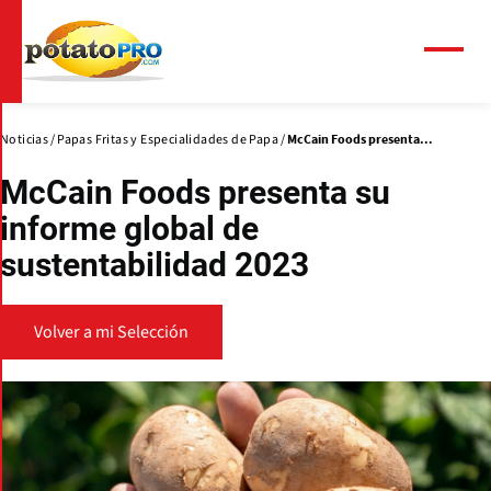
Pasar
al
contenido
Menú
principal
Noticias
Papas Fritas y Especialidades de Papa
McCain Foods presenta...
McCain Foods presenta su
informe global de
sustentabilidad 2023
Volver a mi Selección