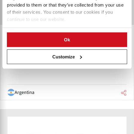
provided to them or that they’ve collected from your use
of their services. You consent to our cookies if you
continue to use our website.
Antonio Cardoso e Hijos SA
Ok
Antonio Cardoso e Hijos S.A. is an agricultural company
specializing in the cultivation and supply of potatoes,
Customize
minitubers, and certified seed potatoes for commercial
farming and processing industries.
Argentina