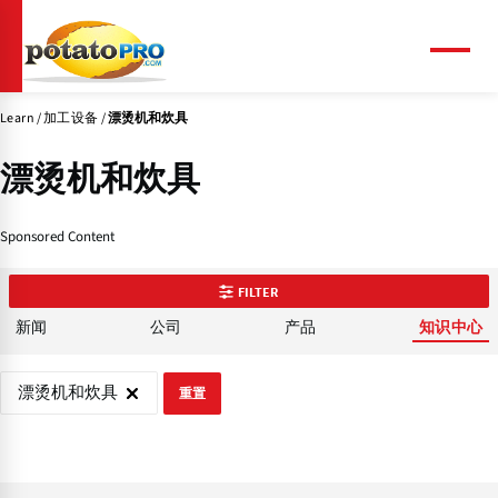
跳
转
到
菜
单
主
要
Learn
加工设备
漂烫机和炊具
内
容
漂烫机和炊具
Sponsored Content
FILTER
新闻
公司
产品
知识中心
漂烫机和炊具
重置