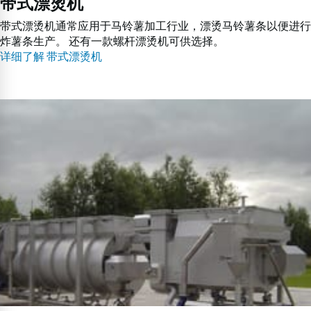
带式漂烫机
带式漂烫机通常应用于马铃薯加工行业，漂烫马铃薯条以便进行
炸薯条生产。 还有一款螺杆漂烫机可供选择。
详细了解 带式漂烫机
螺
杆
漂
烫
机