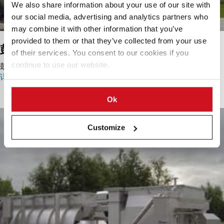
We also share information about your use of our site with
our social media, advertising and analytics partners who
may combine it with other information that you’ve
provided to them or that they’ve collected from your use
鼓式漂烫机
of their services. You consent to our cookies if you
continue to use our website.
鼓式漂烫机通常用于在薯片生产期间，可以使马铃薯片变白。
详细了解 鼓式漂烫机
Ok
蒸
汽
Customize
锅