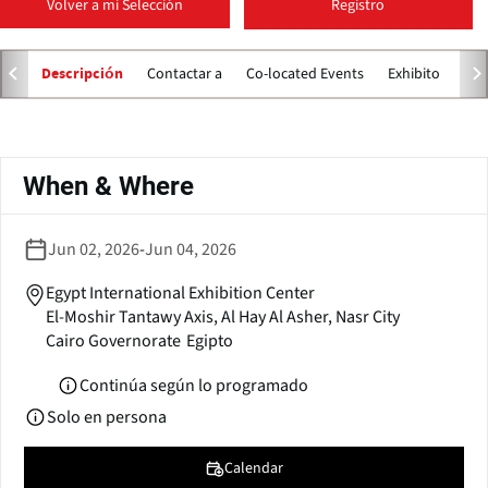
Volver a mi Selección
Registro
p
e
n
Contactar a
Co-located Events
Exhibitors
Descripción
s
i
n
Solapas
a
principales
When & Where
n
e
w
Jun 02, 2026
-
Jun 04, 2026
w
i
Egypt International Exhibition Center
n
El-Moshir Tantawy Axis, Al Hay Al Asher, Nasr City
d
Cairo Governorate
Egipto
o
w
Continúa según lo programado
)
Solo en persona
Calendar