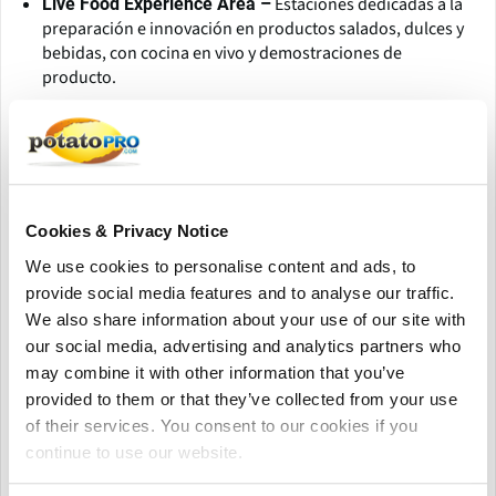
Estaciones dedicadas a la
Live Food Experience Area –
preparación e innovación en productos salados, dulces y
bebidas, con cocina en vivo y demostraciones de
producto.
Espacio que exhibe desarrollos de
Innovation Zone –
productos de vanguardia y avances en tecnología
alimentaria.
Destacando prácticas
Enfoque en sostenibilidad –
ecológicas, estrategias de reducción de residuos y
Cookies & Privacy Notice
abastecimiento sostenible.
We use cookies to personalise content and ads, to
Networking y oportunidades de negocio
provide social media features and to analyse our traffic.
We also share information about your use of our site with
Más de 120
Reuniones de matchmaking curadas –
our social media, advertising and analytics partners who
reuniones uno a uno programadas previamente entre
expositores y compradores calificados.
may combine it with other information that you’ve
provided to them or that they’ve collected from your use
Conecta con más de 16.000
Networking global –
of their services. You consent to our cookies if you
visitantes profesionales y más de 400 expositores de más
continue to use our website.
de 90 países.
Pabellones nacionales y regionales que
Business Hubs –