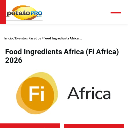
Pasar
al
contenido
Menú
principal
Solapas
principales
Inicio
Eventos Pasados
Food Ingredients Africa...
Food Ingredients Africa (Fi Africa)
2026
(
o