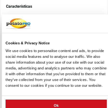
Características
Ofrece una variedad de patrones de llenado
preestablecidos según el número de piezas preferido.
Las cajas siempre se llenan de manera uniforme y según
sus necesidades.
Cookies & Privacy Notice
Garantiza un uso óptimo del espacio y una paletización
We use cookies to personalise content and ads, to provide
eficiente.
social media features and to analyse our traffic. We also
El patrón de llenado ajustable por caja (tamaño/tipo) se
share information about your use of our site with our social
puede seleccionar con un solo clic.
media, advertising and analytics partners who may combine
Asegura un llenado uniforme sin dañar el producto
it with other information that you’ve provided to them or that
gracias a la función de vibración incorporada.
they’ve collected from your use of their services. You
consent to our cookies if you continue to use our website.
Especificaciones
Capacidad: dependiendo del tipo de producto,
Ok