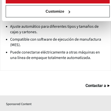
empaque, número de piezas, patrón de llenado y
configuración de preparación por lotes. Cebollas en
Customize
paquetes de 200g - 3kg pueden ser envasadas fácilmente
a una velocidad de 100 - 160 bolsas por minuto.
Ajuste automático para diferentes tipos y tamaños de
cajas y cartones.
Compatible con software de ejecución de manufactura
(MES).
Puede conectarse eléctricamente a otras máquinas en
una línea de empaque totalmente automatizada.
Contactar a
Sponsored Content