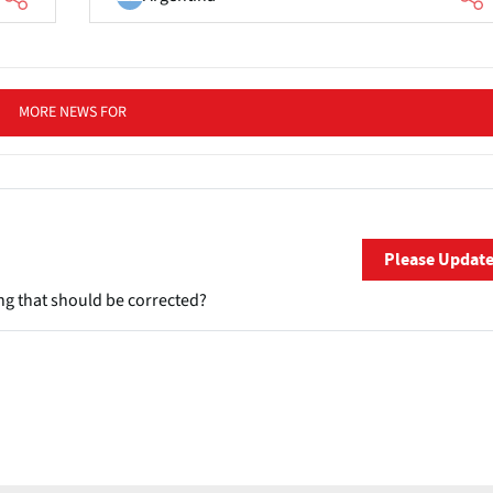
MORE NEWS FOR
Please Updat
ng that should be corrected?