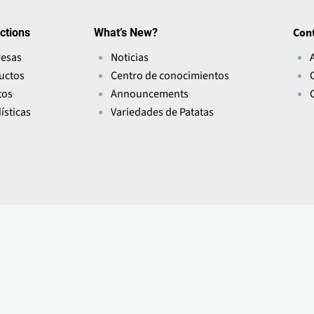
ctions
What’s New?
Con
esas
Noticias
uctos
Centro de conocimientos
tos
Announcements
ísticas
Variedades de Patatas