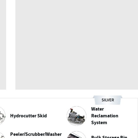
Water
Hydrocutter Skid
Reclamation
System
Peeler/Scrubber/Washer
Bulk Storage Bin