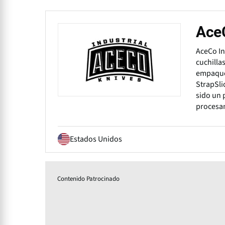
AceC
AceCo In
cuchilla
empaques
StrapSli
sido un 
procesa
Estados Unidos
Contenido Patrocinado