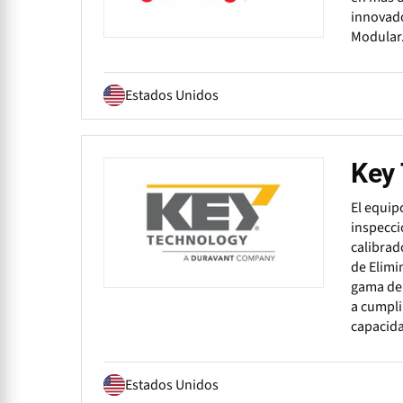
innovado
Modular
Estados Unidos
Key
El equip
inspecci
calibrad
de Elimi
gama de 
a cumpli
capacid
Estados Unidos