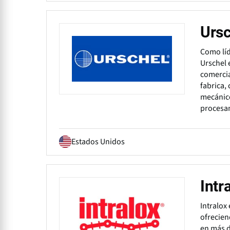
Ursc
Como líd
Urschel 
comercia
fabrica,
mecánico
procesam
Estados Unidos
Intr
Intralox
ofrecien
en más d