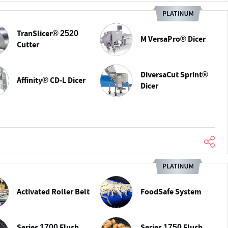
TranSlicer® 2520
M VersaPro® Dicer
Cutter
DiversaCut Sprint®
Affinity® CD-L Dicer
Dicer
Activated Roller Belt
FoodSafe System
Series 1700 Flush
Series 1750 Flush