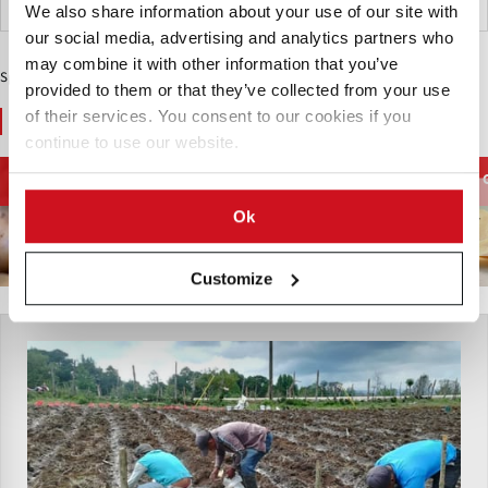
Honduras
We also share information about your use of our site with
our social media, advertising and analytics partners who
may combine it with other information that you’ve
Sponsored Content
provided to them or that they’ve collected from your use
of their services. You consent to our cookies if you
You May Also Like
continue to use our website.
Processing
French Fries and
Potato Supply chain
Equipment
Potato Specialties
Ok
Customize