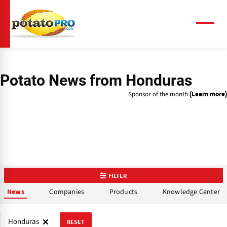
Skip
to
main
Menu
content
Potato News
from Honduras
Sponsor of the month
(Learn more)
FILTER
Companies
Products
Knowledge Center
News
Honduras
RESET