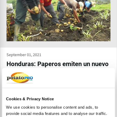
September 01, 2021
Honduras: Paperos emiten un nuevo
SOS en demanda de condonaciones
Productores de papa de Honduras emitieron un nuevo
llamado de auxilio en demanda al gobierno de
condonaciones de deudas y subsidios que les permita salir
adelante con deudas financieras y recuperarse de pérdidas
Cookies & Privacy Notice
millonarias.
We use cookies to personalise content and ads, to
provide social media features and to analyse our traffic.