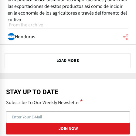
las exportaciones de estos productos así como de incidir
en la economía de los agricultores a través del fomento del
cultivo.
From the archive
Honduras
N
LOAD MORE
e
x
t
STAY UP TO DATE
Subscribe To Our Weekly Newsletter