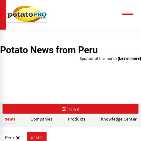
Skip
to
main
Menu
content
Potato News
from Peru
Sponsor of the month
(Learn more)
FILTER
Companies
Products
Knowledge Center
News
Peru
RESET