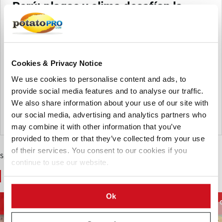
Perú: plagas y clima desafían la
papa nativa mientras avanza el
proyecto Papa Nativa
El proyecto Papa Nativa enfrenta el impacto del clima y el
aumento de plagas en Huánuco, impulsando medidas
Cookies & Privacy Notice
fitosanitarias, mejoras en la calidad de semilla y estrategias
We use cookies to personalise content and ads, to
comerciales para sostener la producción y acceder a
provide social media features and to analyse our traffic.
nuevos mercados.
We also share information about your use of our site with
our social media, advertising and analytics partners who
Peru
may combine it with other information that you’ve
provided to them or that they’ve collected from your use
of their services. You consent to our cookies if you
Sponsored Content
continue to use our website.
You May Also Like
Ok
Processing
French Fries and
Potato Supply chain
Equipment
Potato Specialties