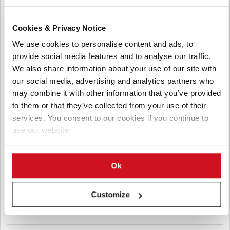
Cookies & Privacy Notice
We use cookies to personalise content and ads, to
provide social media features and to analyse our traffic.
We also share information about your use of our site with
our social media, advertising and analytics partners who
may combine it with other information that you’ve provided
to them or that they’ve collected from your use of their
Agosto 04, 2026
services. You consent to our cookies if you continue to
Paraguay: desabastecimiento de
use our website.
semilla compromete más de 200
hectáreas de producción
Ok
Productores de Ybytymí y General Bernardino Caballero
denuncian que la reducción de la provisión de semillas del
Customize
MAG dejará fuera de la siembra a más de 400 agricultores y
reducirá el área de cultivo de papa en el departamento.