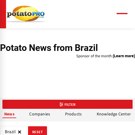
Skip
to
main
Menu
content
Potato News
from Brazil
Sponsor of the month
(Learn more)
FILTER
Companies
Products
Knowledge Center
News
Brazil
RESET