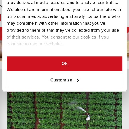
provide social media features and to analyse our traffic.
Sponsored Content
We also share information about your use of our site with
our social media, advertising and analytics partners who
You May Also Like
may combine it with other information that you’ve
provided to them or that they’ve collected from your use
Processing
French Fries and
Potato Supply chain
Equipment
Potato Specialties
of their services. You consent to our cookies if you
continue to use our website.
Ok
Customize