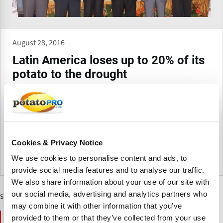
August 28, 2016
Latin America loses up to 20% of its
potato to the drought
Several experts on potato crops stated in Panama that
global warming destroyed between 10% and 20% of Latin
America's annual potato production and that it had
become the main threat faced by this crop, even more than
late blight, an aggressive fungus that affects this crop.
From the archive
Cookies & Privacy Notice
We use cookies to personalise content and ads, to
Panama
provide social media features and to analyse our traffic.
We also share information about your use of our site with
our social media, advertising and analytics partners who
Sponsored Content
may combine it with other information that you’ve
You May Also Like
provided to them or that they’ve collected from your use