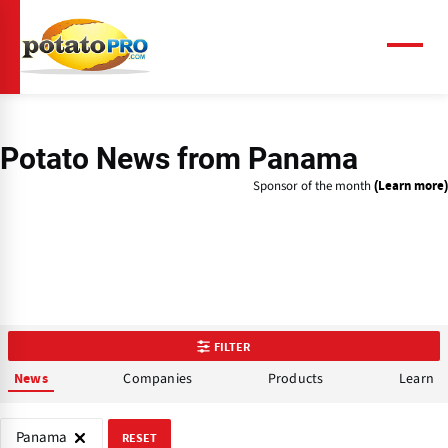
Skip
to
main
Menu
content
Potato News
from Panama
Sponsor of the month
(Learn more)
FILTER
Companies
Products
Learn
News
Panama
RESET