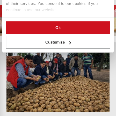
of their services. You consent to our cookies if you
Processing
French Fries and
continue to use our website.
Potato Supply chain
Equipment
Potato Specialties
Ok
Customize