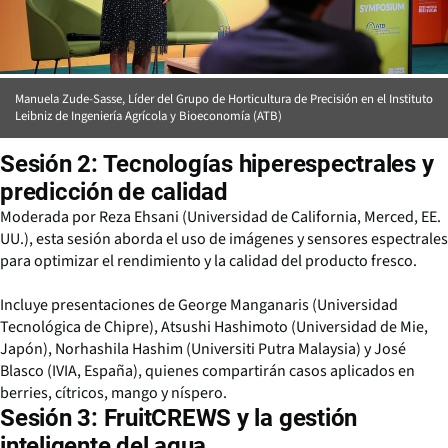
Manuela Zude-Sasse, Líder del Grupo de Horticultura de Precisión en el Instituto
Leibniz de Ingeniería Agrícola y Bioeconomía (ATB)
Sesión 2: Tecnologías hiperespectrales y
predicción de calidad
Moderada por Reza Ehsani (Universidad de California, Merced, EE.
UU.), esta sesión aborda el uso de imágenes y sensores espectrales
para optimizar el rendimiento y la calidad del producto fresco.
Incluye presentaciones de George Manganaris (Universidad
Tecnológica de Chipre), Atsushi Hashimoto (Universidad de Mie,
Japón), Norhashila Hashim (Universiti Putra Malaysia) y José
Blasco (IVIA, España), quienes compartirán casos aplicados en
berries, cítricos, mango y níspero.
Sesión 3: FruitCREWS y la gestión
inteligente del agua