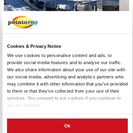
Cookies & Privacy Notice
Agosto 05, 2026
We use cookies to personalise content and ads, to
Chile: cierres en pasos fronterizos
provide social media features and to analyse our traffic.
trasandinos complican el comercio y
We also share information about your use of our site with
retrasan envíos de semilla de papa
our social media, advertising and analytics partners who
may combine it with other information that you’ve provided
El cierre de pasos fronterizos entre Argentina y Chile por nieve
to them or that they’ve collected from your use of their
está provocando demoras logísticas, camiones varados y
services. You consent to our cookies if you continue to
mayores costos, afectando especialmente las exportaciones
use our website.
chilenas de semilla de papa hacia Uruguay y Brasil.
Chile
Ok