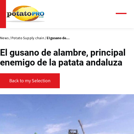
Skip
to
main
Menu
content
News
Potato Supply chain
El gusano de...
El gusano de alambre, principal
enemigo de la patata andaluza
Back to my Selection